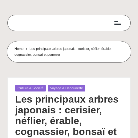
Skip
to
K
content
a
n
Home
Les principaux arbres japonais : cerisier, néflier, érable,
cognassier, bonsaï et pommier
ji
M
a
Posted
Culture & Société
Voyage & Découverte
s
in
Les principaux arbres
t
japonais : cerisier,
e
néflier, érable,
r
cognassier, bonsaï et
-