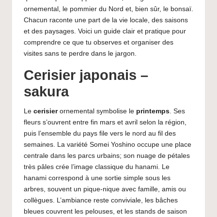
a
ornemental, le pommier du Nord et, bien sûr, le bonsaï.
p
Chacun raconte une part de la vie locale, des saisons
o
et des paysages. Voici un guide clair et pratique pour
comprendre ce que tu observes et organiser des
n
visites sans te perdre dans le jargon.
e
Cerisier japonais –
t
sakura
A
Le
cerisier
ornemental symbolise le
printemps
. Ses
si
fleurs s’ouvrent entre fin mars et avril selon la région,
e
puis l’ensemble du pays file vers le nord au fil des
semaines. La variété Somei Yoshino occupe une place
centrale dans les parcs urbains; son nuage de pétales
très pâles crée l’image classique du hanami. Le
hanami correspond à une sortie simple sous les
arbres, souvent un pique-nique avec famille, amis ou
collègues. L’ambiance reste conviviale, les bâches
bleues couvrent les pelouses, et les stands de saison