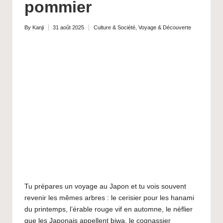
pommier
G
u
By
Kanji
31 août 2025
Culture & Société
,
Voyage & Découverte
Posted
Posted
by
in
i
d
e
V
o
y
a
g
e
Tu prépares un voyage au Japon et tu vois souvent
revenir les mêmes arbres : le cerisier pour les hanami
J
du printemps, l’érable rouge vif en automne, le néflier
que les Japonais appellent biwa, le cognassier