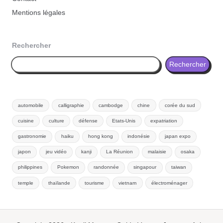
Mentions légales
Rechercher
Rechercher
automobile
calligraphie
cambodge
chine
corée du sud
cuisine
culture
défense
Etats-Unis
expatriation
gastronomie
haiku
hong kong
indonésie
japan expo
japon
jeu vidéo
kanji
La Réunion
malaisie
osaka
philippines
Pokemon
randonnée
singapour
taiwan
temple
thaïlande
tourisme
vietnam
électroménager