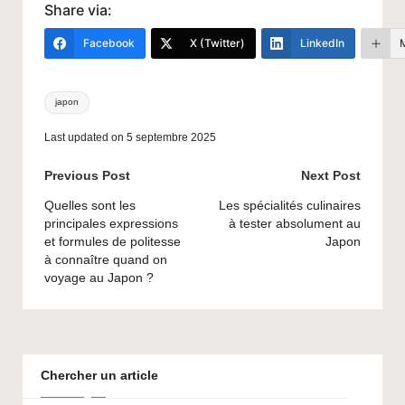
Share via:
Facebook
X (Twitter)
LinkedIn
Tags:
japon
Last updated on 5 septembre 2025
Post
Previous Post
Next Post
navigation
Quelles sont les
Les spécialités culinaires
principales expressions
à tester absolument au
et formules de politesse
Japon
à connaître quand on
voyage au Japon ?
Chercher un article