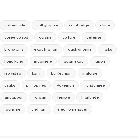
automobile
calligraphie
cambodge
chine
corée du sud
cuisine
culture
défense
Etats-Unis
expatriation
gastronomie
haiku
hong kong
indonésie
japan expo
japon
jeu vidéo
kanji
La Réunion
malaisie
osaka
philippines
Pokemon
randonnée
singapour
taiwan
temple
thaïlande
tourisme
vietnam
électroménager