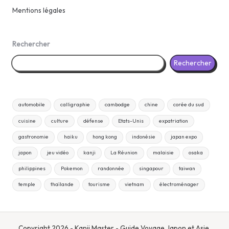
Mentions légales
Rechercher
Rechercher
automobile
calligraphie
cambodge
chine
corée du sud
cuisine
culture
défense
Etats-Unis
expatriation
gastronomie
haiku
hong kong
indonésie
japan expo
japon
jeu vidéo
kanji
La Réunion
malaisie
osaka
philippines
Pokemon
randonnée
singapour
taiwan
temple
thaïlande
tourisme
vietnam
électroménager
Copyright 2026 - Kanji Master - Guide Voyage Japon et Asie.