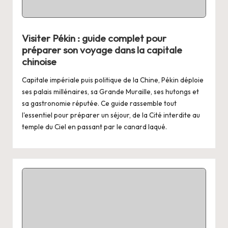
ui
d
Visiter Pékin : guide complet pour
e
préparer son voyage dans la capitale
chinoise
V
Capitale impériale puis politique de la Chine, Pékin déploie
o
ses palais millénaires, sa Grande Muraille, ses hutongs et
y
sa gastronomie réputée. Ce guide rassemble tout
l'essentiel pour préparer un séjour, de la Cité interdite au
a
temple du Ciel en passant par le canard laqué.
g
e
J
a
p