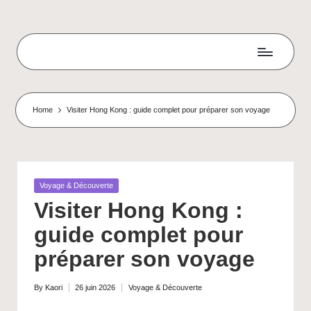
Skip
to
K
content
a
n
Home
Visiter Hong Kong : guide complet pour préparer son voyage
ji
M
a
Posted
Voyage & Découverte
in
s
Visiter Hong Kong :
t
guide complet pour
e
préparer son voyage
r
By
Kaori
26 juin 2026
Voyage & Découverte
Posted
Posted
-
by
in