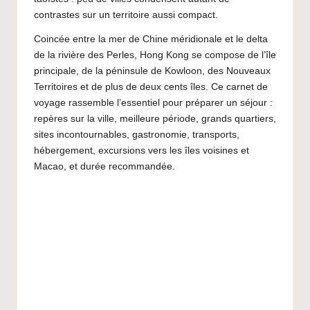
a
contrastes sur un territoire aussi compact.
p
Coincée entre la mer de Chine méridionale et le delta
o
de la rivière des Perles, Hong Kong se compose de l’île
n
principale, de la péninsule de Kowloon, des Nouveaux
Territoires et de plus de deux cents îles. Ce carnet de
e
voyage rassemble l’essentiel pour préparer un séjour :
t
repères sur la ville, meilleure période, grands quartiers,
sites incontournables, gastronomie, transports,
A
hébergement, excursions vers les îles voisines et
si
Macao, et durée recommandée.
e