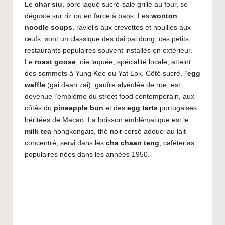
Le
char siu
, porc laqué sucré-salé grillé au four, se
déguste sur riz ou en farce à baos. Les
wonton
noodle soups
, raviolis aux crevettes et nouilles aux
œufs, sont un classique des dai pai dong, ces petits
restaurants populaires souvent installés en extérieur.
Le
roast goose
, oie laquée, spécialité locale, atteint
des sommets à Yung Kee ou Yat Lok. Côté sucré, l’
egg
waffle
(gai daan zai), gaufre alvéolée de rue, est
devenue l’emblème du street food contemporain, aux
côtés du
pineapple bun
et des
egg tarts
portugaises
héritées de Macao. La boisson emblématique est le
milk tea
hongkongais, thé noir corsé adouci au lait
concentré, servi dans les
cha chaan teng
, caféterias
populaires nées dans les années 1950.