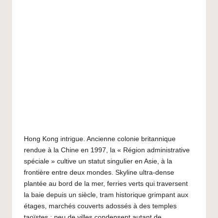
G
u
i
d
e
V
o
y
Hong Kong intrigue. Ancienne colonie britannique
a
rendue à la Chine en 1997, la « Région administrative
spéciale » cultive un statut singulier en Asie, à la
g
frontière entre deux mondes. Skyline ultra-dense
e
plantée au bord de la mer, ferries verts qui traversent
la baie depuis un siècle, tram historique grimpant aux
J
étages, marchés couverts adossés à des temples
taoïstes : peu de villes condensent autant de