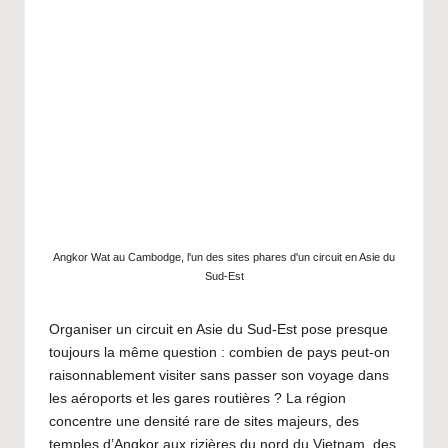
G
u
i
d
e
V
o
Angkor Wat au Cambodge, l'un des sites phares d'un circuit en Asie du
y
Sud-Est
a
Organiser un circuit en Asie du Sud-Est pose presque
g
toujours la même question : combien de pays peut-on
e
raisonnablement visiter sans passer son voyage dans
les aéroports et les gares routières ? La région
J
concentre une densité rare de sites majeurs, des
temples d’Angkor aux rizières du nord du Vietnam, des