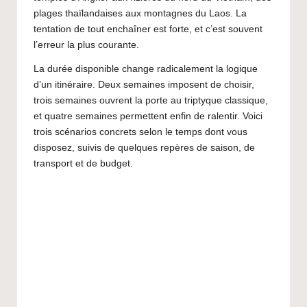
a
plages thaïlandaises aux montagnes du Laos. La
p
tentation de tout enchaîner est forte, et c’est souvent
o
l’erreur la plus courante.
n
La durée disponible change radicalement la logique
d’un itinéraire. Deux semaines imposent de choisir,
e
trois semaines ouvrent la porte au triptyque classique,
t
et quatre semaines permettent enfin de ralentir. Voici
trois scénarios concrets selon le temps dont vous
A
disposez, suivis de quelques repères de saison, de
si
transport et de budget.
e