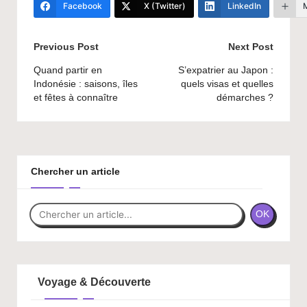
Facebook
X (Twitter)
LinkedIn
Post
Previous Post
Next Post
navigation
Quand partir en
S’expatrier au Japon :
Indonésie : saisons, îles
quels visas et quelles
et fêtes à connaître
démarches ?
Chercher un article
OK
Voyage & Découverte