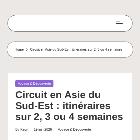
Skip
to
K
content
a
n
Home
Circuit en Asie du Sud-Est : itinéraires sur 2, 3 ou 4 semaines
ji
M
a
Posted
Voyage & Découverte
in
s
Circuit en Asie du
t
Sud-Est : itinéraires
e
sur 2, 3 ou 4 semaines
r
By
Kaori
19 juin 2026
Voyage & Découverte
Posted
Posted
-
by
in