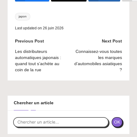
Tags:
japon
Last updated on 26 juin 2026
Post
Previous Post
Next Post
navigation
Les distributeurs
Connaissez-vous toutes
automatiques japonais :
les marques
quand tout s’achète au
d’automobiles asiatiques
coin de la rue
?
Chercher un article
OK