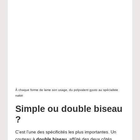
À chaque forme de lame son usage, du polyvalent gyuto au spécialiste
nakiri
Simple ou double biseau
?
C’est l’une des spécificités les plus importantes. Un
couteau à
double biseau
, affûté des deux côtés