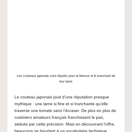
G
u
i
d
e
V
o
Les couteaux japonais sont réputés pour la finesse et le tranchant de
y
leur lame
a
Le couteau japonais jouit d’une réputation presque
g
mythique : une lame si fine et si tranchante qu’elle
e
traverse une tomate sans l’écraser. De plus en plus de
cuisiniers amateurs français franchissent le pas,
J
séduits par cette précision. Mais en découvrant l’offre,
beaucoup se heurtent à un vocabulaire technique