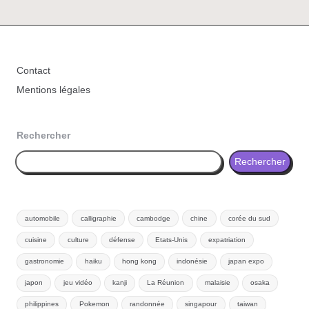
Contact
Mentions légales
Rechercher
Rechercher
automobile
calligraphie
cambodge
chine
corée du sud
cuisine
culture
défense
Etats-Unis
expatriation
gastronomie
haiku
hong kong
indonésie
japan expo
japon
jeu vidéo
kanji
La Réunion
malaisie
osaka
philippines
Pokemon
randonnée
singapour
taiwan