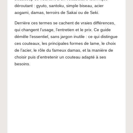
a
déroutant : gyuto, santoku, simple biseau, acier
p
aogami, damas, terroirs de Sakai ou de Seki.
o
Derrière ces termes se cachent de vraies différences,
n
qui changent l’usage, l’entretien et le prix. Ce guide
démêle l’essentiel, sans jargon inutile : ce qui distingue
e
ces couteaux, les principales formes de lame, le choix
t
de l’acier, le rôle du fameux damas, et la manière de
choisir puis d’entretenir un couteau adapté à ses
A
besoins.
si
e