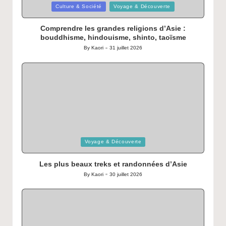
Posted
Culture & Société
Voyage & Découverte
in
Comprendre les grandes religions d’Asie :
bouddhisme, hindouisme, shinto, taoïsme
By
Kaori
31 juillet 2026
Posted
by
Posted
Voyage & Découverte
in
Les plus beaux treks et randonnées d’Asie
By
Kaori
30 juillet 2026
Posted
by