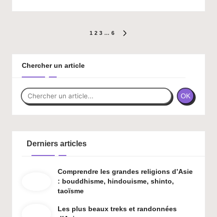
Pagination
1
2
3
…
6
NEXT
PAGE
des
publications
Chercher un article
OK
Derniers articles
Comprendre les grandes religions d’Asie
: bouddhisme, hindouisme, shinto,
taoïsme
Les plus beaux treks et randonnées