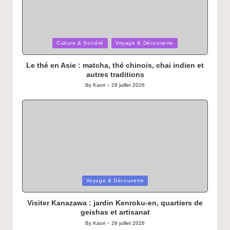
Posted
Culture & Société
Voyage & Découverte
in
Le thé en Asie : matcha, thé chinois, chai indien et
autres traditions
By
Kaori
29 juillet 2026
Posted
by
Posted
Voyage & Découverte
in
Visiter Kanazawa : jardin Kenroku-en, quartiers de
geishas et artisanat
By
Kaori
28 juillet 2026
Posted